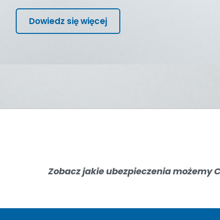
Dowiedz się więcej
Zobacz jakie ubezpieczenia możemy Ci 