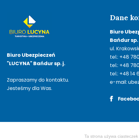
Dane ko
Biuro Ubez
Bańdur sp. 
ul. Krakows
Biuro Ubezpieczeń
tel.: +48 7
"LUCYNA" Bańdur sp. j.
tel.: +48 78
tel.: +48 14 
Zapraszamy do kontaktu.
e-mail:
ubez
Jesteśmy dla Was.
2022 © Biuro ubezpieczeń “Lucyna”. Wszelkie P
Ta strona używa ciasteczek 