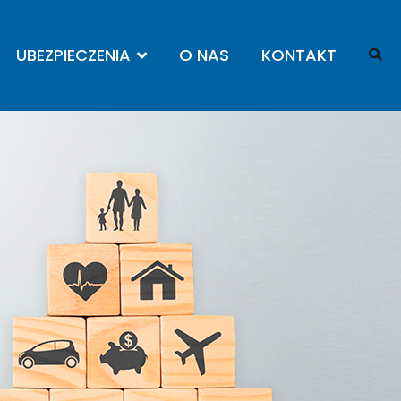
UBEZPIECZENIA
O NAS
KONTAKT