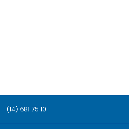
(14) 681 75 10