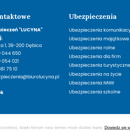
ntaktowe
Ubezpieczenia
pieczeń "LUCYNA"
Ubezpieczenia komunikacy
j.
Ubezpieczenia majątkowe
ka 1, 39-200 Dębica
Ubezpieczenia rolne
80 044 650
Ubezpieczenia dla firm
0 054 021
Ubezpieczenia turystyczn
681 75 10
Ubezpieczenia na życie
pieczenia@biurolucyna.pl
Ubezpieczenia NNW
Ubezpieczenia szkolne
rawa Zastrzeżone
(cookies), dzięki którym nasz serwis może działać lepiej.
Dowiedz się w