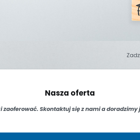
Zadz
Nasza oferta
zaoferować. Skontaktuj się z nami a doradzimy ja