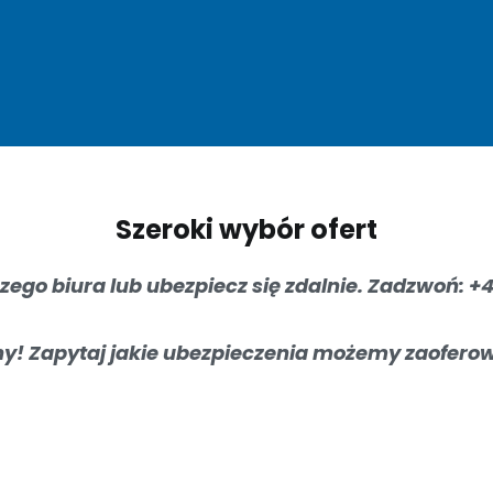
Szeroki wybór ofert
szego biura lub ubezpiecz się zdalnie. Zadzwoń: +
ny! Zapytaj jakie ubezpieczenia możemy zaofero